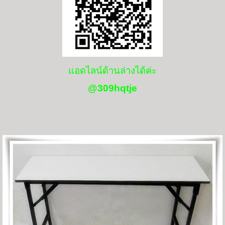
แอดไลน์ด้านล่างได้ค่ะ
@309hqtje