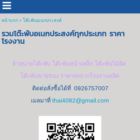
หน้าแรก
>
โต๊ะพับอเนกประสงค์
รวมโต๊ะพับอเนกประสงค์ทุกประเภท ราคา
โรงงาน
จำหน่ายโต๊ะพับ โต๊ะพับหน้าเหล็ก โต๊ะพับไม้อัด
โต๊ะพับขายของ ราคาส่งจากโรงงานผลิต
ติดต่อสั่งซื้อได้ที่ 0926757007
เมลมาที่
thai4082@gmail.com