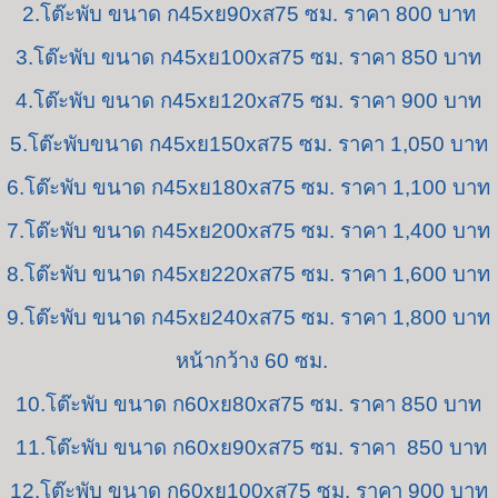
2.โต๊ะพับ ขนาด ก45xย90xส75 ซม. ราคา 800 บาท
3.โต๊ะพับ ขนาด ก45xย100xส75 ซม. ราคา 850 บาท
4.โต๊ะพับ ขนาด ก45xย120xส75 ซม. ราคา 900 บาท
5.โต๊ะพับขนาด ก45xย150xส75 ซม. ราคา 1,050 บาท
6.โต๊ะพับ ขนาด ก45xย180xส75 ซม. ราคา 1,100 บาท
7.โต๊ะพับ ขนาด ก45xย200xส75 ซม. ราคา 1,400 บาท
8.โต๊ะพับ ขนาด ก45xย220xส75 ซม. ราคา 1,600 บาท
9.โต๊ะพับ ขนาด ก45xย240xส75 ซม. ราคา 1,800 บาท
หน้ากว้าง 60 ซม.
10.โต๊ะพับ ขนาด ก60xย80xส75 ซม. ราคา 850 บาท
11.โต๊ะพับ ขนาด ก60xย90xส75 ซม. ราคา 850 บาท
12.โต๊ะพับ ขนาด ก60xย100xส75 ซม. ราคา 900 บาท