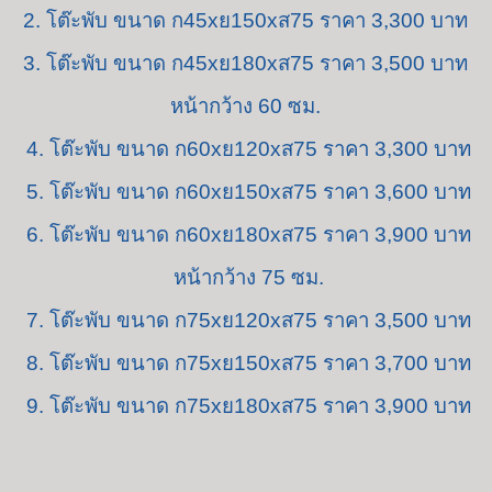
2. โต๊ะพับ ขนาด ก45xย150xส75 ราคา 3,300 บาท
3. โต๊ะพับ ขนาด ก45xย180xส75 ราคา 3,500 บาท
หน้ากว้าง 60 ซม.
4. โต๊ะพับ ขนาด ก60xย120xส75 ราคา 3,300 บาท
5. โต๊ะพับ ขนาด ก60xย150xส75 ราคา 3,600 บาท
6. โต๊ะพับ ขนาด ก60xย180xส75 ราคา 3,900 บาท
หน้ากว้าง 75 ซม.
7. โต๊ะพับ ขนาด ก75xย120xส75 ราคา 3,500 บาท
8. โต๊ะพับ ขนาด ก75xย150xส75 ราคา 3,700 บาท
9. โต๊ะพับ ขนาด ก75xย180xส75 ราคา 3,900 บาท