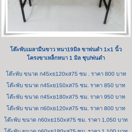
โต๊ะพับเมลามีนขาว หนา19มิล ขาพ่นดำ 1x1 นิ้ว
โครงขาเหล็กหนา 1 มิล ชุบ/พ่นดำ
โต๊ะพับ ขนาด ก45xย120xส75 ซม . ราคา 800 บาท
โต๊ะพับ ขนาด ก45xย150xส75 ซม. ราคา 850 บาท
โต๊ะพับ ขนาด ก45xย180xส75 ซม. ราคา 950 บาท
โต๊ะพับ ขนาด ก60xย120xส75 ซม. ราคา 800 บาท
โต๊ะพับ ขนาด ก60xย150xส75 ซม. ราคา 1,050 บาท
โต๊ะพับ ขนาด ก60xย180xส75 ซม. ราคา 1,100 บาท