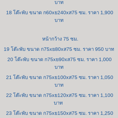
บาท
18 โต๊ะพับ ขนาด ก60xย240xส75 ซม. ราคา 1,900
บาท
หน้ากว้าง 75 ซม.
19 โต๊ะพับ ขนาด ก75xย80xส75 ซม. ราคา 950 บาท
20 โต๊ะพับ ขนาด ก75xย90xส75 ซม. ราคา 1,000
บาท
21 โต๊ะพับ ขนาด ก75xย100xส75 ซม. ราคา 1,050
บาท
22 โต๊ะพับ ขนาด ก75xย120xส75 ซม. ราคา 1,100
บาท
23 โต๊ะพับ ขนาด ก75xย150xส75 ซม. ราคา 1,250