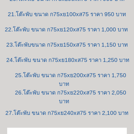
21.โต๊ะพับ ขนาด ก75xย100xส75 ราคา 950 บาท
22.โต๊ะพับ ขนาด ก75xย120xส75 ราคา 1,000 บาท
23.โต๊ะพับขนาด ก75xย150xส75 ราคา 1,150 บาท
24.โต๊ะพับ ขนาด ก75xย180xส75 ราคา 1,250 บาท
25.โต๊ะพับ ขนาด ก75xย200xส75 ราคา 1,750
บาท
26.โต๊ะพับ ขนาด ก75xย220xส75 ราคา 2,050
บาท
27.โต๊ะพับ ขนาด ก75xย240xส75 ราคา 2,100 บาท