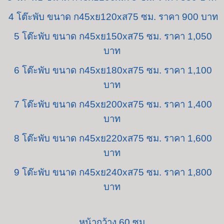
4 โต๊ะพับ ขนาด ก45xย120xส75 ซม. ราคา 900 บาท
5 โต๊ะพับ ขนาด ก45xย150xส75 ซม. ราคา 1,050
บาท
6 โต๊ะพับ ขนาด ก45xย180xส75 ซม. ราคา 1,100
บาท
7 โต๊ะพับ ขนาด ก45xย200xส75 ซม. ราคา 1,400
บาท
8 โต๊ะพับ ขนาด ก45xย220xส75 ซม. ราคา 1,600
บาท
9 โต๊ะพับ ขนาด ก45xย240xส75 ซม. ราคา 1,800
บาท
หน้ากว้าง 60 ซม.