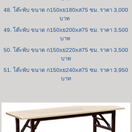
48. โต๊ะพับ ขนาด ก150xย180xส75 ซม. ราคา 3,000
บาท
49. โต๊ะพับ ขนาด ก150xย200xส75 ซม. ราคา 3,500
บาท
50. โต๊ะพับ ขนาด ก150xย220xส75 ซม. ราคา 3,500
บาท
51. โต๊ะพับ ขนาด ก150xย240xส75 ซม. ราคา 3,950
บาท