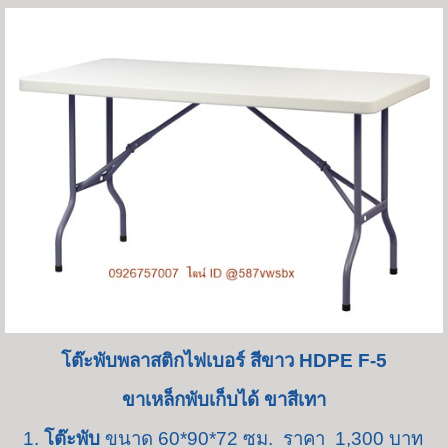
โต๊ะพับพลาสติกไฟเบอร์ สีขาว HDPE F-5
ขาเหล็กพับเก็บได้ ขาสีเทา
1.
โต๊ะพับ
ขนาด 60*90*72 ซม. ราคา 1,300 บาท