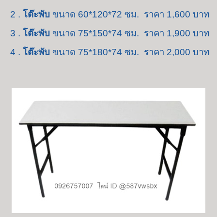
2 .
โต๊ะพับ
ขนาด 60*120*72 ซม. ราคา 1,600 บาท
3 .
โต๊ะพับ
ขนาด 75*150*74 ซม. ราคา 1,900 บาท
4 .
โต๊ะพับ
ขนาด 75*180*74 ซม. ราคา 2,000 บาท