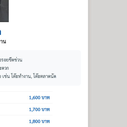
ก
ทาน
อรอยขีดข่วน
สะดวก
 เช่น โต๊ะทำงาน, โต๊ะตลาดนัด
1,600 บาท
1,700 บาท
1,800 บาท