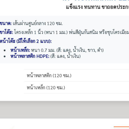
แข็งแรง ทนทาน ขาถอดประก
ขนาด:
เส้นผ่านศูนย์กลาง 120 ซม.
ขาโต๊ะ:
โครงเหล็ก 1 นิ้ว (หนา 1 มม.) พ่นสีฝุ่นกันสนิม หรือชุบโครเมีย
หน้าโต๊ะ (มีให้เลือก 2 แบบ):
หน้าเหล็ก:
หนา 0.7 มม. (สี: แดง, น้ำเงิน, ขาว, ดำ)
หน้าพลาสติก HDPE:
(สี: แดง, น้ำเงิน)
หน้าพลาสติก (120 ซม.)
หน้าเหล็ก (120 ซม.)