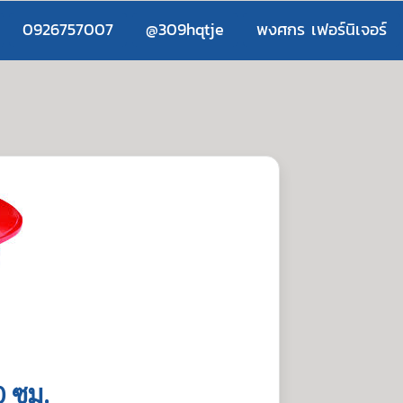
0926757007
@309hqtje
พงศกร เฟอร์นิเจอร์
0 ซม.