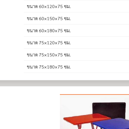
ขนาด 60×120×75 ซม.
ขนาด 60×150×75 ซม.
ขนาด 60×180×75 ซม.
ขนาด 75×120×75 ซม.
ขนาด 75×150×75 ซม.
ขนาด 75×180×75 ซม.