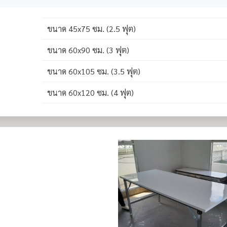
ขนาด 45x75 ซม. (2.5 ฟุต)
ขนาด 60x90 ซม. (3 ฟุต)
ขนาด 60x105 ซม. (3.5 ฟุต)
ขนาด 60x120 ซม. (4 ฟุต)