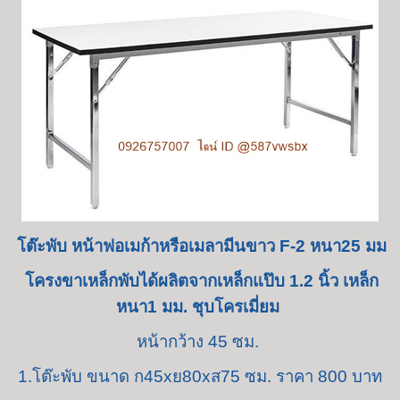
โต๊ะพับ หน้าฟอเมก้าหรือเมลามีนขาว F-2 หนา25 มม
โครงขาเหล็กพับได้ผลิตจากเหล็กแป๊บ 1.2 นิ้ว เหล็ก
หนา1 มม. ชุบโครเมี่ยม
หน้ากว้าง 45 ซม.
1.โต๊ะพับ ขนาด ก45xย80xส75 ซม. ราคา 800 บาท