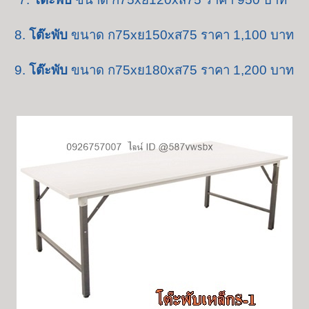
8.
โต๊ะพับ
ขนาด ก75xย150xส75 ราคา 1,100 บาท
9.
โต๊ะพับ
ขนาด ก75xย180xส75 ราคา 1,200 บาท