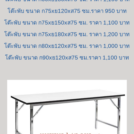
โต๊ะพับ ขนาด ก75xย120xส75 ซม.ราคา 950 บาท
โต๊ะพับ ขนาด ก75xย150xส75 ซม. ราคา 1,100 บาท
โต๊ะพับ ขนาด ก75xย180xส75 ซม. ราคา 1,200 บาท
โต๊ะพับ ขนาด ก80xย120xส75 ซม. ราคา 1,000 บาท
โต๊ะพับ ขนาด ก90xย120xส75 ซม.ราคา 1,100 บาท