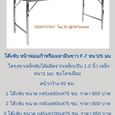
โต๊ะพับ
หน้าฟอเมก้าหรือเมลามีนขาว F-7 หนา
25
มม
โครงขาเหล็กพับได้ผลิตจากเหล็กแป๊บ 1.2 นิ้ว เหล็ก
หนา1 มม. ชุบโครเมี่ยม
หน้ากว้าง 45 ซม.
1 โต๊ะพับ ขนาด ก45xย80xส75 ซม. ราคา 800 บาท
2 โต๊ะพับ ขนาด ก45xย90xส75 ซม. ราคา 800 บาท
3 โต๊ะพับ ขนาด ก45xย100xส75 ซม. ราคา 850 บาท