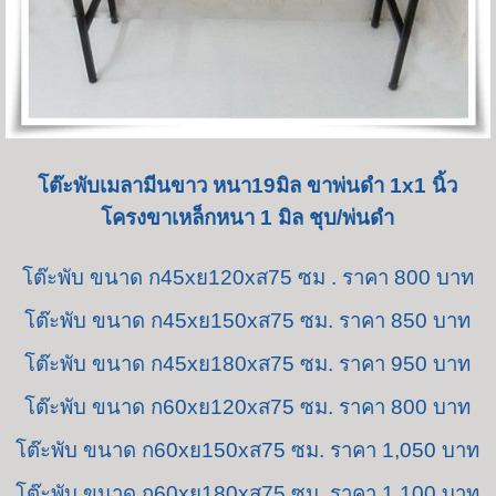
โต๊ะพับเมลามีนขาว หนา19มิล ขาพ่นดำ 1x1 นิ้ว
โครงขาเหล็กหนา 1 มิล ชุบ/พ่นดำ
โต๊ะพับ ขนาด ก45xย120xส75 ซม . ราคา 800 บาท
โต๊ะพับ ขนาด ก45xย150xส75 ซม. ราคา 850 บาท
โต๊ะพับ ขนาด ก45xย180xส75 ซม. ราคา 950 บาท
โต๊ะพับ ขนาด ก60xย120xส75 ซม. ราคา 800 บาท
โต๊ะพับ ขนาด ก60xย150xส75 ซม. ราคา 1,050 บาท
โต๊ะพับ ขนาด ก60xย180xส75 ซม. ราคา 1,100 บาท