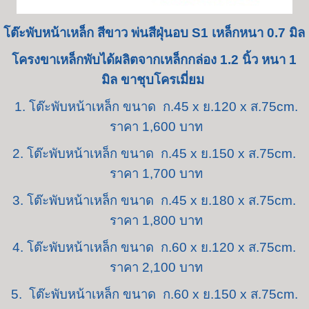
โต๊ะพับหน้าเหล็ก สีขาว พ่นสีฝุ่นอบ S1 เหล็กหนา 0.7 มิล
โครงขาเหล็กพับได้ผลิตจากเหล็กกล่อง 1.2 นิ้ว หนา 1
มิล ขาชุบโครเมี่ยม
1. โต๊ะพับหน้าเหล็ก ขนาด ก.45 x ย.120 x ส.75cm.
ราคา 1,600 บาท
2. โต๊ะพับหน้าเหล็ก ขนาด ก.45 x ย.150 x ส.75cm.
ราคา 1,700 บาท
3. โต๊ะพับหน้าเหล็ก ขนาด ก.45 x ย.180 x ส.75cm.
ราคา 1,800 บาท
4. โต๊ะพับหน้าเหล็ก ขนาด ก.60 x ย.120 x ส.75cm.
ราคา 2,100 บาท
5. โต๊ะพับหน้าเหล็ก ขนาด ก.60 x ย.150 x ส.75cm.