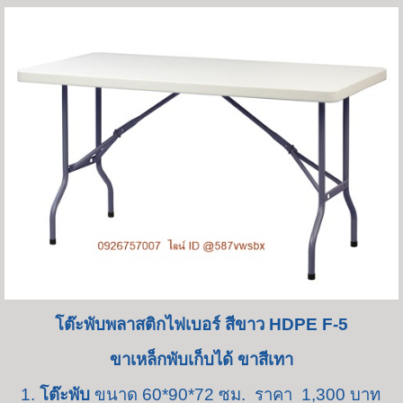
โต๊ะพับพลาสติกไฟเบอร์ สีขาว HDPE F-5
ขาเหล็กพับเก็บได้ ขาสีเทา
1.
โต๊ะพับ
ขนาด 60*90*72 ซม. ราคา 1,300 บาท