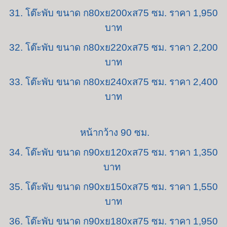
31. โต๊ะพับ ขนาด ก80xย200xส75 ซม. ราคา 1,950
บาท
32. โต๊ะพับ ขนาด ก80xย220xส75 ซม. ราคา 2,200
บาท
33. โต๊ะพับ ขนาด ก80xย240xส75 ซม. ราคา 2,400
บาท
หน้ากว้าง 90 ซม.
34. โต๊ะพับ ขนาด ก90xย120xส75 ซม. ราคา 1,350
บาท
35. โต๊ะพับ ขนาด ก90xย150xส75 ซม. ราคา 1,550
บาท
36. โต๊ะพับ ขนาด ก90xย180xส75 ซม. ราคา 1,950