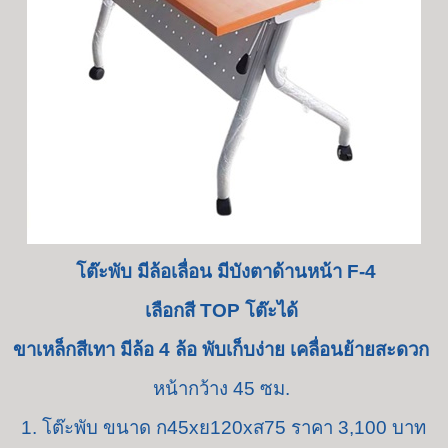
โต๊ะพับ มีล้อเลื่อน มีบังตาด้านหน้า
F-4
เลือกสี
TOP
โต๊ะได้
ขาเหล็กสีเทา มีล้อ
4
ล้อ พับเก็บง่าย เคลื่อนย้ายสะดวก
หน้ากว้าง 45 ซม.
1. โต๊ะพับ ขนาด ก45xย120xส75 ราคา 3,100 บาท