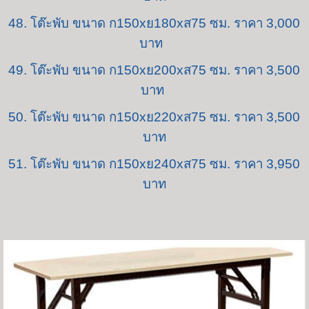
48. โต๊ะพับ ขนาด ก150xย180xส75 ซม. ราคา 3,000
บาท
49. โต๊ะพับ ขนาด ก150xย200xส75 ซม. ราคา 3,500
บาท
50. โต๊ะพับ ขนาด ก150xย220xส75 ซม. ราคา 3,500
บาท
51. โต๊ะพับ ขนาด ก150xย240xส75 ซม. ราคา 3,950
บาท