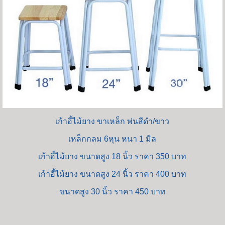
เก้าอี้ไม้ยาง ขาเหล็ก พ่นสีดำ/ขาว
เหล็กกลม 6หุน หนา 1 มิล
เก้าอี้ไม้ยาง ขนาดสูง 18 นิ้ว ราคา 350 บาท
เก้าอี้ไม้ยาง ขนาดสูง 24 นิ้ว ราคา 400 บาท
ขนาดสูง 30 นิ้ว ราคา 450 บาท