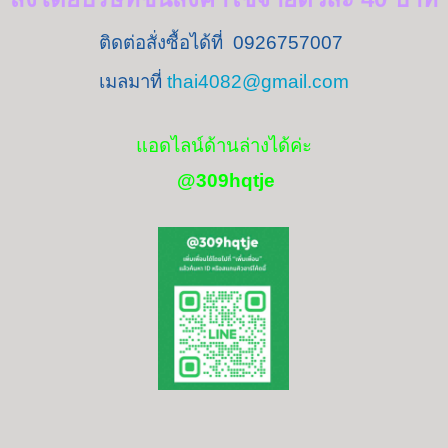
ติดต่อสั่งซื้อได้ที่ 0926757007
เมลมาที่
thai4082@gmail.com
แอดไลน์ด้านล่างได้ค่ะ
@309hqtje