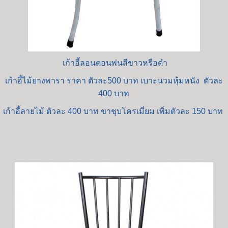
เก้าอี้ลอนดอนพ่นสีขาวหรือดำ
เก้าอี้ไม้ยางพารา ราคา ตัวละ500 บาท เบาะนวมหุ้มหนัง ตัวละ
400 บาท
เก้าอี้ลายไม้ ตัวละ 400 บาท ขาชุบโครเมี่ยม เพิ่มตัวละ 150 บาท