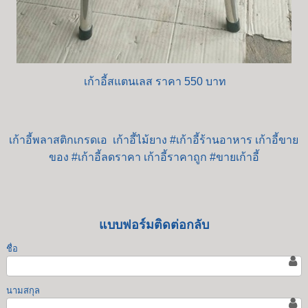
เก้าอี้สแตนเลส ราคา 550 บาท
เก้าอี้พลาสติกเกรดเอ เก้าอี้ไม้ยาง #เก้าอี้ร้านอาหาร เก้าอี้ขาย
ของ #เก้าอี้ลดราคา เก้าอี้ราคาถูก #ขายเก้าอี้
แบบฟอร์มติดต่อกลับ
ชื่อ
นามสกุล