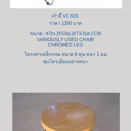
เก้าอี้ VC 820
ราคา 1200 บาท
ขนาด : 47(ก.)X53(ย.)X73.5(ส.) CM.
VARIOUSLY USED CHAIR
CHROMED LEG
โครงขาเหล็กกลม ขนาด 6 หุน หนา 1 มม.
ชุบโครเมี่ยมอย่างหนา