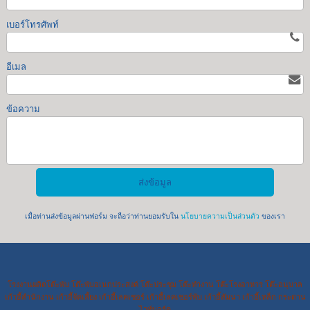
เบอร์โทรศัพท์
อีเมล
ข้อความ
เมื่อท่านส่งข้อมูลผ่านฟอร์ม จะถือว่าท่านยอมรับใน
นโยบายความเป็นส่วนตัว
ของเรา
โรงงานผลิตโต๊ะพับ โต๊ะพับอเนกประสงค์ โต๊ะประชุม โต๊ะทำงาน โต๊ะโรงอาหาร โต๊ะอนุบาล
เก้าอี้สำนักงาน เก้าอี้จัดเลี้ยง เก้าอี้เลคเชอร์ เก้าอี้เลคเชอร์พับ เก้าอี้สัมนา เก้าอี้เหล็ก กระดาน
ไวท์บอร์ด