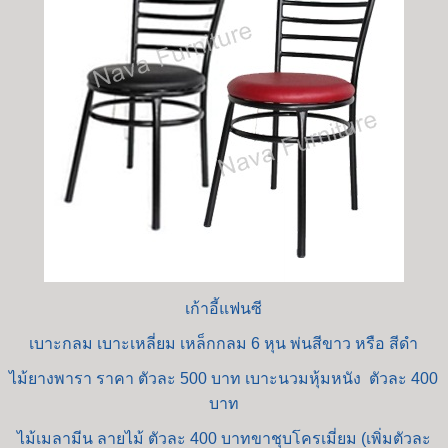
เก้าอี้แฟนซี
เบาะกลม เบาะเหลี่ยม เหล็กกลม
6
หุน พ่นสีขาว หรือ สีดำ
ไม้ยางพารา ราคา ตัวละ
500
บาท เบาะนวมหุ้มหนัง
ตัวละ
400
บาท
ไม้เมลามีน ลายไม้ ตัวละ
400
บาทขาชุบโครเมี่ยม (เพิ่มตัวละ