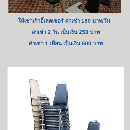
ให้เช่าเก้าอี้เลคเชอร์ ค่าเช่า 180 บาท/วัน
ค่าเช่า 2 วัน เป็นเงิน 250 บาท
ค่าเช่า 1 เดือน เป็นเงิน 600 บาท