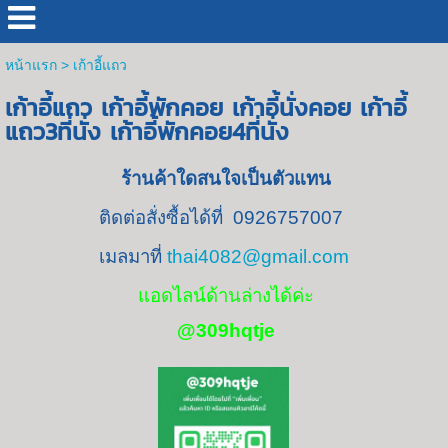
หน้าแรก
>
เก้าอี้แถว
เก้าอี้แถว เก้าอี้พักคอย เก้าอี้นั่งคอย เก้าอี้
แถว3ที่นั่ง เก้าอี้พักคอย4ที่นั่ง
ร้านค้าใดสนใจเป็นตัวแทน
ติดต่อสั่งซื้อได้ที่ 0926757007
เมลมาที่
thai4082@gmail.com
แอดไลน์ด้านล่างได้ค่ะ
@309hqtje